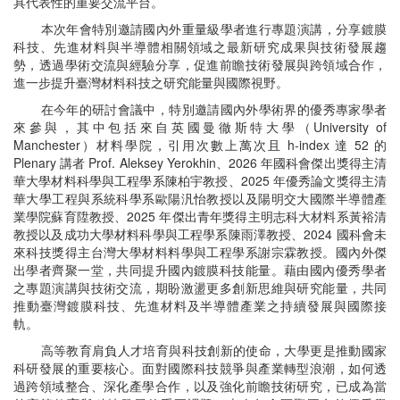
具代表性的重要交流平台。
本次年會特別邀請國內外重量級學者進行專題演講，分享鍍膜
科技、先進材料與半導體相關領域之最新研究成果與技術發展趨
勢，透過學術交流與經驗分享，促進前瞻技術發展與跨領域合作，
進一步提升臺灣材料科技之研究能量與國際視野。
在今年的研討會議中，特別邀請國內外學術界的優秀專家學者
來參與，其中包括來自英國曼徹斯特大學（University of
Manchester）材料學院，引用次數上萬次且 h-index 達 52 的
Plenary 講者 Prof. Aleksey Yerokhin、2026 年國科會傑出獎得主清
華大學材料科學與工程學系陳柏宇教授、2025 年優秀論文獎得主清
華大學工程與系統科學系歐陽汎怡教授以及陽明交大國際半導體產
業學院蘇育陞教授、2025 年傑出青年獎得主明志科大材料系黃裕清
教授以及成功大學材料科學與工程學系陳雨澤教授、2024 國科會未
來科技獎得主台灣大學材料料學與工程學系謝宗霖教授。國內外傑
出學者齊聚一堂，共同提升國內鍍膜科技能量。藉由國內優秀學者
之專題演講與技術交流，期盼激盪更多創新思維與研究能量，共同
推動臺灣鍍膜科技、先進材料及半導體產業之持續發展與國際接
軌。
高等教育肩負人才培育與科技創新的使命，大學更是推動國家
科研發展的重要核心。面對國際科技競爭與產業轉型浪潮，如何透
過跨領域整合、深化產學合作，以及強化前瞻技術研究，已成為當