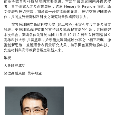
前高等教育與科技發展的重要課題。本次年會匯聚國內外優秀學
者、青年研究人才及產業專家，透過
Plenary
與 Keynote 演講、論
文發表與技術交流，期盼進一步促進學術創新、技術突破與國際合
作，共同提升臺灣材料科技之研究能量與國際競爭力。
非常感謝國立高雄科技大學 (建工校區) 承辦今年度年會及論文
發表。更感謝協會理監事的支持以及協會秘書處的付出，共同辦好
本次年會。期盼各位先進於民國 115 年 10 月 2 日至 3 日蒞臨 國立
高雄科技大學 共襄盛舉，於學術交流與經驗分享之中相互砥礪、激
盪創新思維，並踴躍發表寶貴研究成果，攜手開創臺灣鍍膜科技、
先進材料與高等教育發展之嶄新未來。
敬祝
大會圓滿成功
諸位身體康健 萬事順遂