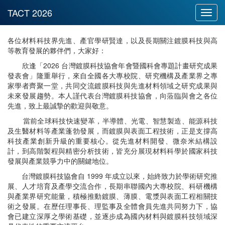
Toggl
navig
各位材料科技界先進、產官學研賢達，以及長期關注鍍膜科技與高
等教育發展的夥伴們，大家好：
欣逢「2026 台灣鍍膜科技協會年會暨國科會專題計畫研究成果
發表會」隆重舉行，來自全國各大專校院、研究機構及產業界之專
家學者齊聚一堂，共同交流鍍膜科技與先進材料領域之研究成果與
未來發展趨勢。本人謹代表台灣鍍膜科技協會，向蒞臨與會之各位
先進，致上最誠摯的歡迎與敬意。
當前全球科技快速變革，半導體、光電、智慧製造、能源科技
及生醫材料等產業蓬勃發展，而鍍膜與表面工程技術，正是支撐高
科技產業創新升級的重要核心。從先進材料開發、微奈米結構設
計，到高階製程與精密分析技術，皆充分展現材料科學於國家科技
發展與產業競爭力中的關鍵地位。
台灣鍍膜科技協會自 1999 年成立以來，始終致力於學術研究推
展、人才培育及產學交流合作，長期串聯國內大專校院、科研機構
與產業界研究能量，積極推動鍍膜、薄膜、電漿與表面工程相關技
術之發展。在歷任理事長、理監事及全體會員先進共同努力下，協
會已建立深厚之學術基礎，並逐步成為國內材料與鍍膜科技領域深